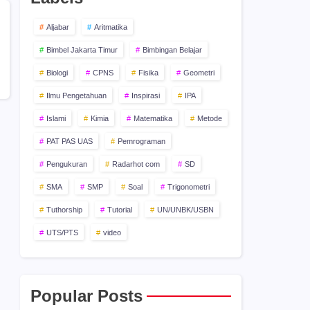
Aljabar
Aritmatika
Bimbel Jakarta Timur
Bimbingan Belajar
Biologi
CPNS
Fisika
Geometri
Ilmu Pengetahuan
Inspirasi
IPA
Islami
Kimia
Matematika
Metode
PAT PAS UAS
Pemrograman
Pengukuran
Radarhot com
SD
SMA
SMP
Soal
Trigonometri
Tuthorship
Tutorial
UN/UNBK/USBN
UTS/PTS
video
Popular Posts