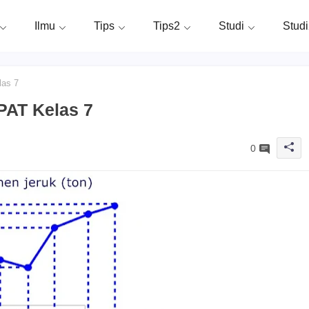
Ilmu
Tips
Tips2
Studi
Stud
las 7
PAT Kelas 7
0