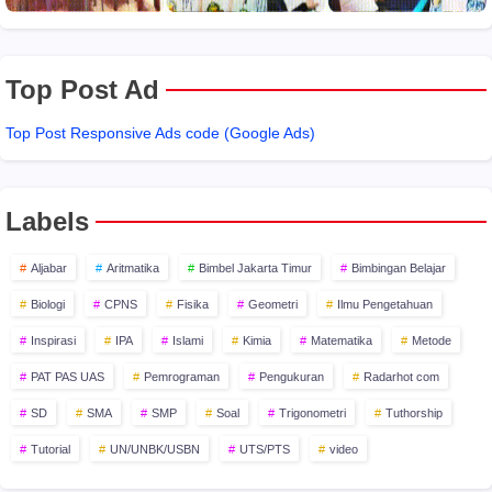
Top Post Ad
Top Post Responsive Ads code (Google Ads)
Labels
Aljabar
Aritmatika
Bimbel Jakarta Timur
Bimbingan Belajar
Biologi
CPNS
Fisika
Geometri
Ilmu Pengetahuan
Inspirasi
IPA
Islami
Kimia
Matematika
Metode
PAT PAS UAS
Pemrograman
Pengukuran
Radarhot com
SD
SMA
SMP
Soal
Trigonometri
Tuthorship
Tutorial
UN/UNBK/USBN
UTS/PTS
video