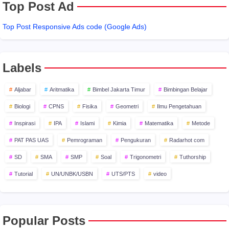
Top Post Ad
Top Post Responsive Ads code (Google Ads)
Labels
Aljabar
Aritmatika
Bimbel Jakarta Timur
Bimbingan Belajar
Biologi
CPNS
Fisika
Geometri
Ilmu Pengetahuan
Inspirasi
IPA
Islami
Kimia
Matematika
Metode
PAT PAS UAS
Pemrograman
Pengukuran
Radarhot com
SD
SMA
SMP
Soal
Trigonometri
Tuthorship
Tutorial
UN/UNBK/USBN
UTS/PTS
video
Popular Posts