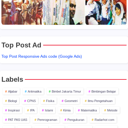
Top Post Ad
Top Post Responsive Ads code (Google Ads)
Labels
Aljabar
Aritmatika
Bimbel Jakarta Timur
Bimbingan Belajar
Biologi
CPNS
Fisika
Geometri
Ilmu Pengetahuan
Inspirasi
IPA
Islami
Kimia
Matematika
Metode
PAT PAS UAS
Pemrograman
Pengukuran
Radarhot com