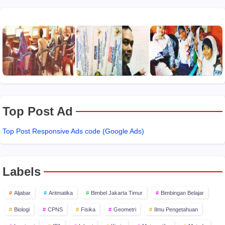
Top Post Ad
Top Post Responsive Ads code (Google Ads)
Labels
Aljabar
Aritmatika
Bimbel Jakarta Timur
Bimbingan Belajar
Biologi
CPNS
Fisika
Geometri
Ilmu Pengetahuan