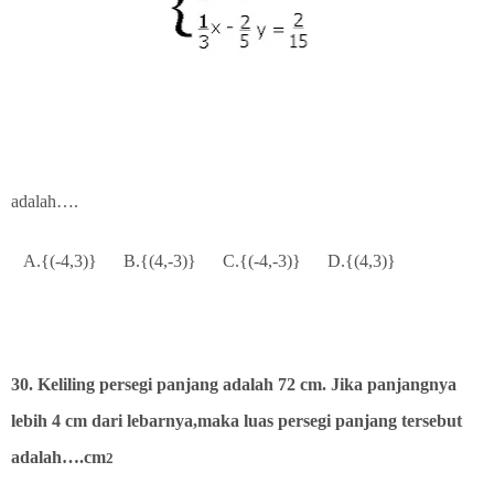
adalah….
A.{(-4,3)}
B.{(4,-3)}
C.{(-4,-3)}
D.{(4,3)}
30. Keliling persegi panjang adalah 72 cm. Jika panjangnya
lebih 4 cm dari lebarnya,maka luas persegi panjang tersebut
adalah….cm
2