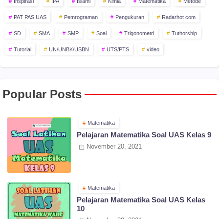
Inspirasi
IPA
Islami
Kimia
Matematika
Metode
PAT PAS UAS
Pemrograman
Pengukuran
Radarhot com
SD
SMA
SMP
Soal
Trigonometri
Tuthorship
Tutorial
UN/UNBK/USBN
UTS/PTS
video
Popular Posts
Matematika
Pelajaran Matematika Soal UAS Kelas 9
November 20, 2021
Matematika
Pelajaran Matematika Soal UAS Kelas
10