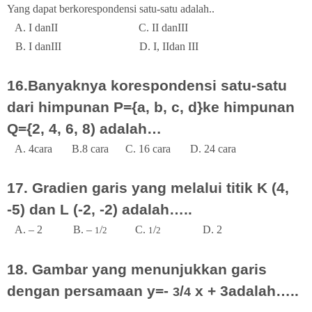
Yang dapat berkorespondensi satu-satu adalah..
A. I danII
C. II danIII
B. I danIII
D. I, IIdan III
16.Banyaknya korespondensi satu-satu
dari himpunan P={a, b, c, d}ke himpunan
Q={2, 4, 6, 8) adalah…
A. 4cara
B.8 cara
C. 16 cara
D. 24 cara
17. Gradien garis yang melalui titik K (4,
-5) dan L (-2, -2) adalah…..
A. – 2
B. –
/
C.
/
D. 2
1
2
1
2
18. Gambar yang menunjukkan garis
dengan persamaan y=-
/
x + 3adalah…..
3
4