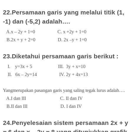
22.Persamaan garis yang melalui titik (1,
-1) dan (-5,2) adalah….
A.x – 2y + 1=0
C. x +2y + 1=0
B.2x + y + 2=0
D. 2x –y + 1=0
23.Diketahui persamaan garis berikut :
I.
y=3x + 5
III.
3y + x=10
II.
6x – 2y=14
IV. 2y + 4x=13
Yangmerupakan pasangan garis yang saling tegak lurus adalah….
A.I dan III
C. II dan IV
B.II dan III
D. I dan IV
24.Penyelesaian sistem persamaan 2x + y
= 6 dan x – 2y = 8 yang ditunjukkan grafik