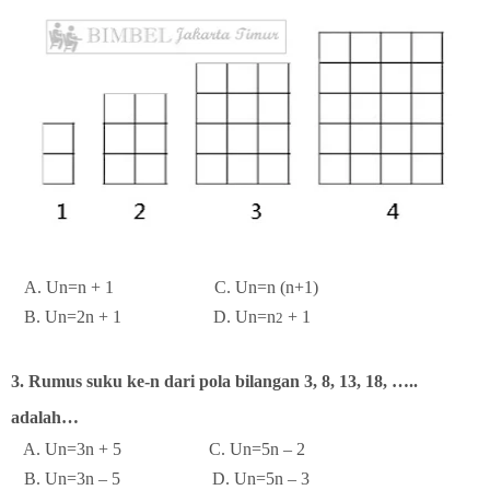
A
. Un=n + 1 C. Un=n (n+1)
B. Un=2n + 1 D. Un=n
+ 1
2
3. Rumus suku ke-n dari pola bilangan
3, 8, 13, 18, …..
adalah…
A. Un=3n + 5 C. Un=5n – 2
B. Un=3n – 5 D. Un=5n – 3