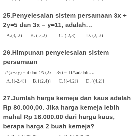
25.Penyelesaian sistem persamaan 3x +
2y=5 dan 3x – y=11, adalah…
A.(3,-2)
B. (-3,2)
C. (-2,3)
D. (2,-3)
26.Himpunan penyelesaian sistem
persamaan
/
(x+2y) = 4 dan
/
(2x – 3y) = 1
/
adalah….
1
2
2
3
1
3
A.{(-2,4)}
B.{(2,4)}
C.{(-4,2)}
D.{(4,2)}
27.Jumlah harga kemeja dan kaus adalah
Rp 80.000,00. Jika harga kemeja lebih
mahal Rp 16.000,00 dari harga kaus,
berapa harga 2 buah kemeja?