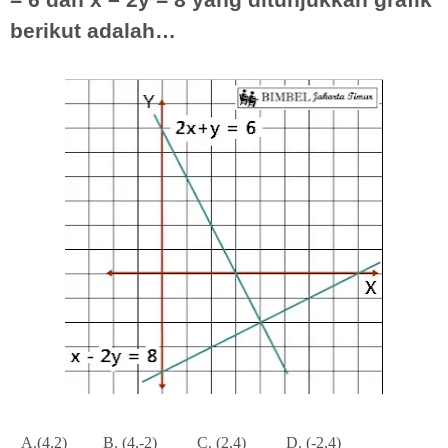
berikut adalah…
A.(4,2)
B. (4,-2)
C. (2,4)
D. (-2,4)