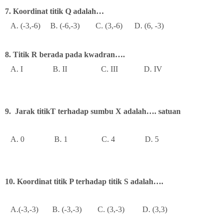
7. Koordinat titik Q adalah…
A. (-3,-6) B. (-6,-3) C. (3,-6) D. (6, -3)
8. Titik R berada pada kwadran….
A. I B. II C. III D. IV
9.
Jarak titikT terhadap sumbu X adalah…. satuan
A. 0
B. 1
C. 4
D. 5
10. Koordinat titik P terhadap titik S adalah….
A.(-3,-3)
B. (-3,-3)
C. (3,-3)
D. (3,3)