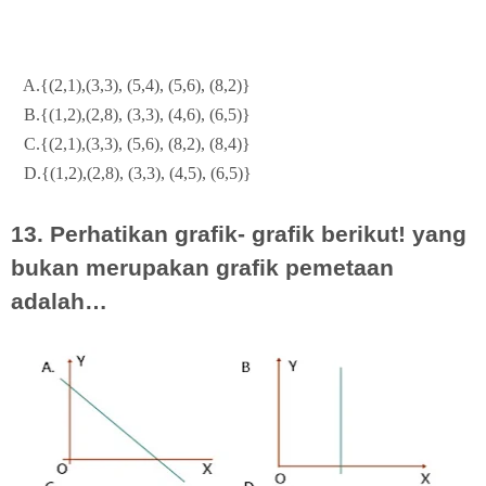
A.{(2,1),(3,3), (5,4), (5,6), (8,2)}
B.{(1,2),(2,8), (3,3), (4,6), (6,5)}
C.{(2,1),(3,3), (5,6), (8,2), (8,4)}
D.{(1,2),(2,8), (3,3), (4,5), (6,5)}
13. Perhatikan grafik- grafik berikut! yang
bukan merupakan grafik pemetaan
adalah…