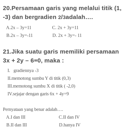
20.Persamaan garis yang melalui titik (1,
-3) dan bergradien
/
adalah….
2
3
A.2x – 3y=11
C. 2x + 3y=11
B.2x – 3y=-11
D. 2x + 3y=- 11
21.Jika suatu garis memiliki persamaan
3x + 2y – 6=0, maka :
I.
gradiennya -3
II.memotong sumbu Y di titik (0,3)
III.memotong sumbu X di titik ( -2,0)
IV.sejajar dengan garis 6x + 4y=9
Pernyataan yang benar adalah….
A.I dan III
C.II dan IV
B.II dan III
D.hanya IV